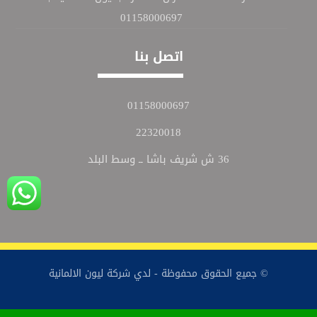
01158000697
اتصل بنا
01158000697
22320018
36 ش شريف باشا ــ وسط البلد
© جميع الحقوق محفوظة - لدي شركة ليون الالمانية