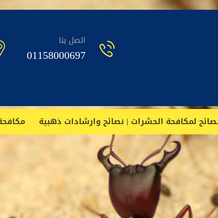
اتصل بنا
01158000697
ائح لمكافحة الحشرات | نصائح وارشادات ذهبية
مكافحة