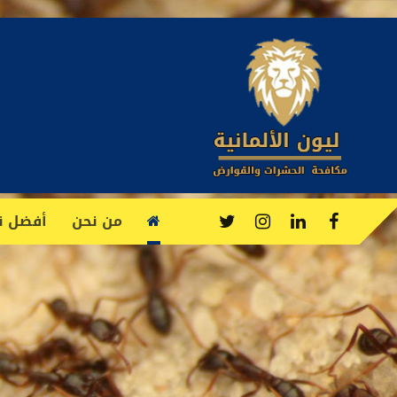
من نحن
أفضل نص