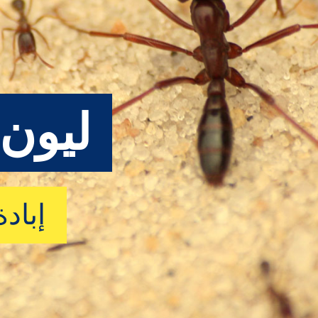
ليون 
إباد