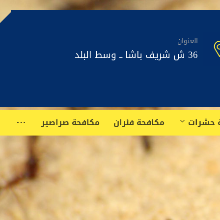
العنوان
36 ش شريف باشا ــ وسط البلد
 حشرات
مكافحة فئران
مكافحة صراصير